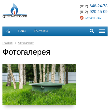
648-24-78
(812)
920-45-09
(812)
Сервис 24/7
Цены
Контакты
Главная
Фотогалерея
Фотогалерея