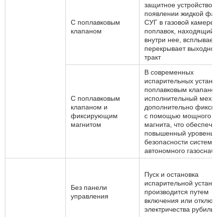
защитное устройство.
появлении жидкой фа
С поплавковым
СУГ в газовой камере,
клапаном
поплавок, находящий
внутри нее, всплывает
перекрывает выходно
тракт
В современных
испарительных устано
поплавковым клапано
С поплавковым
исполнительный меха
клапаном и
дополнительно фикси
фиксирующим
с помощью мощного
магнитом
магнита, что обеспечи
повышенный уровень
безопасности системы
автономного газоснаб
Пуск и остановка
испарительной устано
Без панели
производится путем
управления
включения или отклю
электричества рубиль