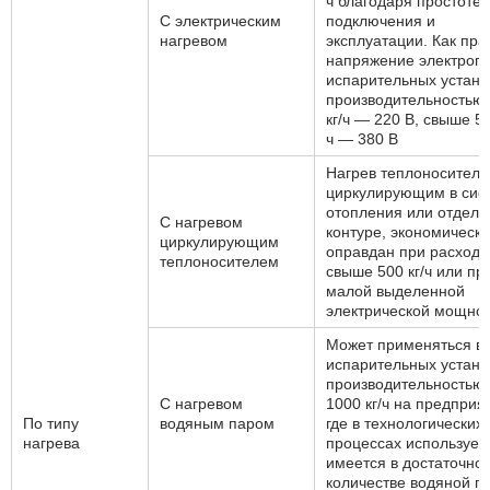
ч благодаря простоте
С электрическим
подключения и
нагревом
эксплуатации. Как пра
напряжение электроп
испарительных устано
производительностью 
кг/ч — 220 В, свыше 50
ч — 380 В
Нагрев теплоносителе
циркулирующим в сис
отопления или отдел
С нагревом
контуре, экономически
циркулирующим
оправдан при расхода
теплоносителем
свыше 500 кг/ч или пр
малой выделенной
электрической мощно
Может применяться в
испарительных устано
производительностью 
С нагревом
1000 кг/ч на предприя
По типу
водяным паром
где в технологических
нагрева
процессах использует
имеется в достаточно
количестве водяной п