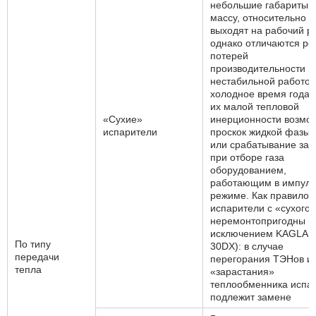
небольшие габариты 
массу, относительно 
выходят на рабочий р
однако отличаются ре
потерей
производительности и
нестабильной работой
холодное время года. 
их малой тепловой
«Сухие»
инерционности возмо
испарители
проскок жидкой фазы
или срабатывание за
при отборе газа
оборудованием,
работающим в импул
режиме. Как правило,
испарители с «сухого»
неремонтопригодны (
исключением KAGLA E
По типу
30DX): в случае
передачи
перегорания ТЭНов и
тепла
«зарастания»
теплообменника испа
подлежит замене