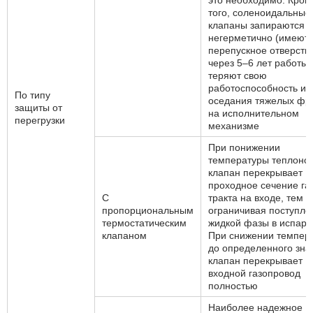
это необходимо. Кром
того, соленоидальные
клапаны запираются
негерметично (имеют
перепускное отверстие
через 5–6 лет работы
теряют свою
работоспособность из
По типу
оседания тяжелых фр
защиты от
на исполнительном
перегрузки
механизме
При понижении
температуры теплоно
клапан перекрывает
проходное сечение га
С
тракта на входе, тем 
пропорциональным
ограничивая поступле
термостатическим
жидкой фазы в испари
клапаном
При снижении темпер
до определенного зна
клапан перекрывает
входной газопровод
полностью
Наиболее надежное