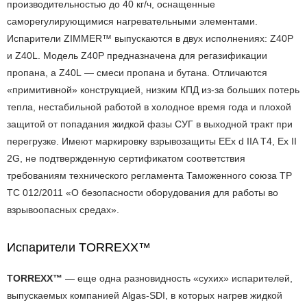
производительностью до 40 кг/ч, оснащенные
саморегулирующимися нагревательными элементами.
Испарители ZIMMER™ выпускаются в двух исполнениях: Z40P
и Z40L. Модель Z40P предназначена для регазификации
пропана, а Z40L — смеси пропана и бутана. Отличаются
«примитивной» конструкцией, низким КПД из-за больших потерь
тепла, нестабильной работой в холодное время года и плохой
защитой от попадания жидкой фазы СУГ в выходной тракт при
перегрузке. Имеют маркировку взрывозащиты EEx d IIA T4, Ex II
2G, не подтвержденную сертификатом соответствия
требованиям технического регламента Таможенного союза ТР
ТС 012/2011 «О безопасности оборудования для работы во
взрывоопасных средах».
Испарители TORREXX™
TORREXX™
— еще одна разновидность «сухих» испарителей,
выпускаемых компанией Algas-SDI, в которых нагрев жидкой