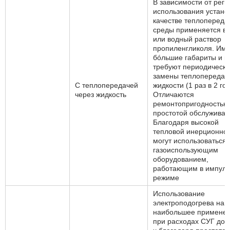
В зависимости от реги
использования устано
качестве теплоперед
среды применяется в
или водный раствор
пропиленгликоля. Им
бóльшие габариты и м
требуют периодическ
замены теплопереда
С теплопередачей
жидкости (1 раз в 2 год
через жидкость
Отличаются
ремонтопригодностью
простотой обслуживан
Благодаря высокой
тепловой инерционно
могут использоваться 
газоиспользующим
оборудованием,
работающим в импул
режиме
Использование
электроподогрева на
наибольшее примене
при расходах СУГ до 5