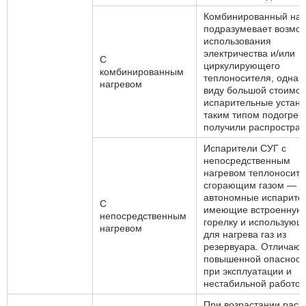
Комбинированный наг
подразумевает возмо
использования
электричества и/или
С
циркулирующего
комбинированным
теплоносителя, однако
нагревом
виду большой стоимос
испарительные устано
таким типом подогрев
получили распростра
Испарители СУГ с
непосредственным
нагревом теплоносите
сгорающим газом —
автономные испарите
С
имеющие встроенную
непосредственным
горелку и использующ
нагревом
для нагрева газ из
резервуара. Отличают
повышенной опаснос
при эксплуатации и
нестабильной работой
При возрастании расх