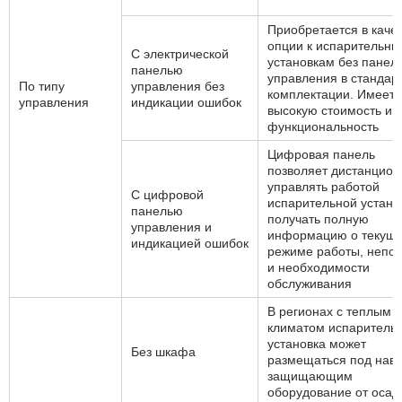
Приобретается в каче
опции к испарительн
С электрической
установкам без панел
панелью
управления в стандар
По типу
управления без
комплектации. Имеет
управления
индикации ошибок
высокую стоимость и 
функциональность
Цифровая панель
позволяет дистанцион
управлять работой
С цифровой
испарительной устано
панелью
получать полную
управления и
информацию о текущ
индикацией ошибок
режиме работы, непо
и необходимости
обслуживания
В регионах с теплым
климатом испаритель
установка может
Без шкафа
размещаться под наве
защищающим
оборудование от осад