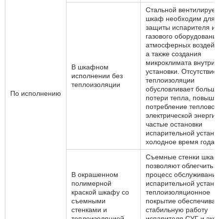
Стальной вентилируе
шкаф необходим для
защиты испарителя и
газового оборудования
атмосферных воздейс
а также создания
микроклимата внутри
В шкафном
установки. Отсутствие
исполнении без
теплоизоляции
теплоизоляции
обусловливает больш
По исполнению
потери тепла, повыше
потребление тепловой
электрической энергии
частые остановки
испарительной устано
холодное время года
Съемные стенки шка
позволяют облегчить
В окрашенном
процесс обслуживани
полимерной
испарительной установ
краской шкафу со
теплоизоляционное
съемными
покрытие обеспечивае
стенками и
стабильную работу
теплоизоляцией
испарителя СУГ и эк