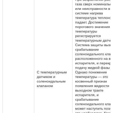
газа сверх номинальн
или неисправности в
системе нагрева
температура теплоно
падает. Достижение
порогового значения
температуры
регистрируется
температурным датчи
Система защиты вызы
срабатывание
соленоидального клап
расположенного на вх
испарителя, и перекр
подачу жидкой фазы С
С температурным
Однако понижение
датчиком и
температуры — это
соленоидальным
косвенный признак
клапаном
появления жидкости в
выходном тракте
испарителя, и
срабатывание
соленоидального кла
может наступить позж