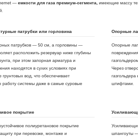
Chemet —
емкости для газа премиум-сегмента,
имеющие массу тех
й.
турные патрубки или горловина
Опорные л
рных патрубков — 50 см, а горловины —
Опорные лап
воляет расположить резервуар ниже глубины
повреждения
унта, при этом запорная арматура и
газгольдером
ения находятся в сухих условиях при
Через отвер
 грунтовых вод, что обеспечивает
газгольдера
 работу системы даже в самые суровые
штифтами.
чивое покрытие
Усиливающ
оустойчивое полиуретановое покрытие
Усиливающие
защиту при перевозке, монтаже и
шпангоуты —