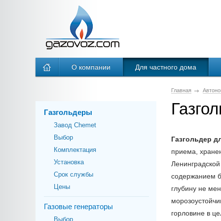
О компании
Для частного дома
Главная
Автоно
Газго
Газгольдеры
Завод Chemet
Выбор
Газгольдер д
Комплектация
приема, хранен
Установка
Ленинградской 
Срок службы
содержанием б
Цены
глубину не ме
морозоустойчи
Газовые генераторы
горловине в ц
Выбор