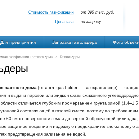
Стоимость газификации
от 395 тыс. руб.
—
Цена газа
по запросу
—
Для предприятия
Заправка газгольдера
Фото объект
мная газификация частного дома
Газгольдеры
льдеры
ля частного дома
(от англ. gas-holder — газохранилище) — стаци
ия и выдачи паровой или жидкой фазы сжиженного углеводородного
области отличается глубоким промерзанием грунта зимой (1,4–1,5
утановой составляющей в газовой смеси, поэтому по требованиям 
нее 60 см от поверхности земли до верхней образующей цилиндра,
вое защитное покрытие и надежную предохранительно-запорную ар
елях предотвращения заливания ее водой.