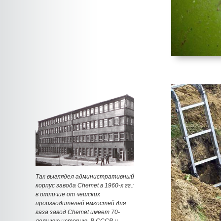
Так выглядел административный
корпус завода Chemet в 1960-х гг.:
в отличие от чешских
производителей емкостей для
газа завод Chemet имеет 70-
летнюю историю. В СССР и