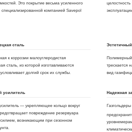
мкостей. Это покрытие весьма усиленного
целостность 
я специализированной компанией Savepol
эксплуатации
ецкая сталь
Эстетичный
йкая к коррозии малоуглеродистая
Полимерный 
я сталь, из которой изготавливаются
трескается н
условливает долгий срок их службы.
вид газифици
й усилитель
Надежная з
усилитель — укрепляющее кольцо вокруг
Газгольдеры
редотвращает повреждение резервуара
предохранит
силием, возникающим при сезонном
уровнемерам
унта.
климатически