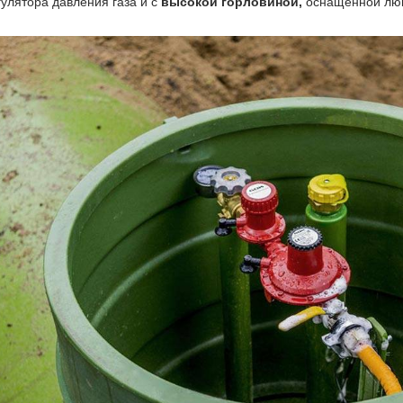
улятора давления газа и с
высокой горловиной,
оснащенной люк