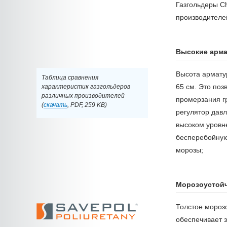
Газгольдеры 
производителе
Высокие арма
Высота армату
Таблица сравнения
65 см. Это поз
характеристик газгольдеров
различных производителей
промерзания гр
(
скачать
, PDF, 259 KB)
регулятор давл
высоком уровне
бесперебойную
морозы;
Морозоустой
Толстое мороз
обеспечивает 