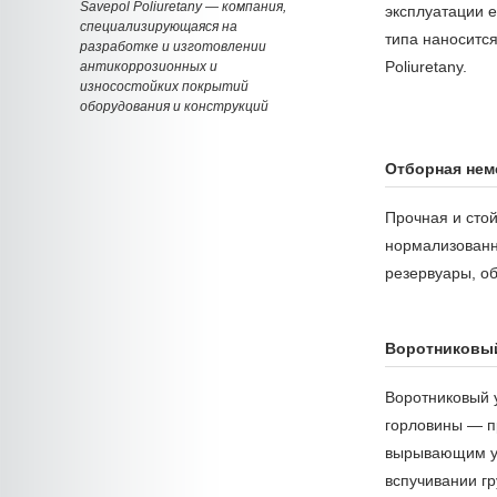
Savepol Poliuretany — компания,
эксплуатации е
специализирующаяся на
типа наноситс
разработке и изготовлении
Poliuretany.
антикоррозионных и
износостойких покрытий
оборудования и конструкций
Отборная нем
Прочная и сто
нормализованна
резервуары, об
Воротниковы
Воротниковый 
горловины — п
вырывающим у
вспучивании гр