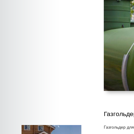
Газгольде
Газгольдер для