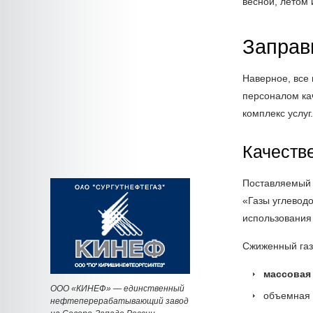
весной, летом 
Заправ
Наверное, все
персоналом кач
комплекс услуг
Качеств
Поставляемый 
«Газы углевод
использования
Сжиженный газ
массовая 
ООО «КИНЕФ» — единственный
объемная 
нефтеперерабатывающий завод