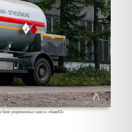
 базе укороченных шасси «КамАЗ»