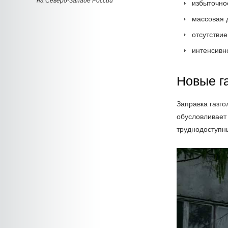
на Северо-Западе России
избыточно
массовая 
отсутстви
интенсивн
Новые г
Заправка газг
обусловливает
труднодоступн