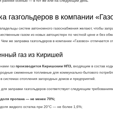
и ранней осенью — в тот же или на следующий день.
ка газгольдеров в компании «Газ
 владельцы систем автономного газоснабжения желают, чтобы запр
ественным газом из новых автоцистерн по честной цене и без обм
. Чем же заправка газгольдеров в компании «Газовоз» отличается о
енный газ из Киришей
нами газ
производится Киришским НПЗ,
входящим в состав ходи
ородные сжиженные топливные для коммунально-бытового потребл
 в системах отопления загородных домов и предприятий.
 для заправки газгольдеров соответствует следующим требования
доля пропана — не менее 70%;
доля жидкого остатка при 20°С — не более 1,6%;