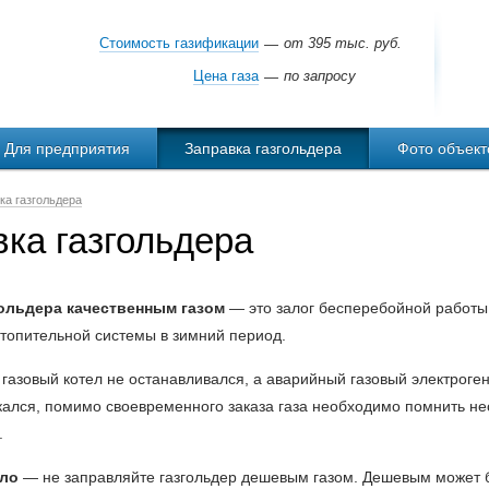
Стоимость газификации
от 395 тыс. руб.
—
Цена газа
по запросу
—
Для предприятия
Заправка газгольдера
Фото объект
ка газгольдера
ка газгольдера
гольдера качественным газом
— это залог бесперебойной работы
отопительной системы в зимний период.
 газовый котел не останавливался, а аварийный газовый электроге
кался, помимо своевременного заказа газа необходимо помнить не
.
ило
— не заправляйте газгольдер дешевым газом. Дешевым может б