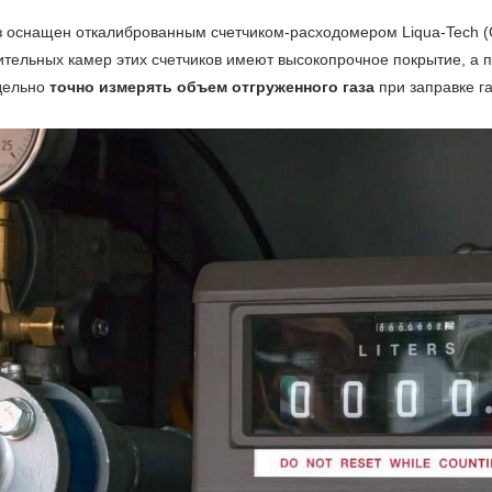
з оснащен откалиброванным счетчиком-расходомером Liqua-Tech (
тельных камер этих счетчиков имеют высокопрочное покрытие, а 
дельно
точно измерять объем отгруженного газа
при заправке га