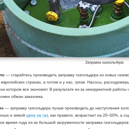
Заправка газгольдера
ло
— старайтесь производить заправку газгольдера из новых газово
 европейских странах, а потом и у нас, грязи. Насосы, расходоме
на котором все экономят. В результате из-за некорректной работы
можен обман заказчика.
ло
— заправку газгольдера лучше производить до наступления холод
сенью и зимой
цена на газ
, как правило, возрастает на 20–50%, а с
ое время года из-за большой загруженности заправка газгольдеров 