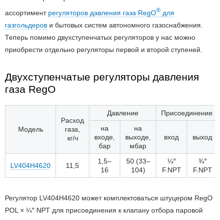
®
ассортимент
регуляторов давления газа RegO
для
газгольдеров
и бытовых систем автономного газоснабжения.
Теперь помимо двухступенчатых регуляторов у нас можно
приобрести отдельно регуляторы первой и второй ступеней.
Двухступенчатые регуляторы давления
газа RegO
Давление
Присоединение
Расход
на
на
Модель
газа,
входе,
выходе,
вход
выход
кг/ч
бар
мбар
1,5–
50 (33–
¼″
¾″
LV404H4620
11,5
16
104)
F.NPT
F.NPT
Регулятор LV404H4620 может комплектоваться штуцером RegO
POL × ¼″ NPT для присоединения к клапану отбора паровой