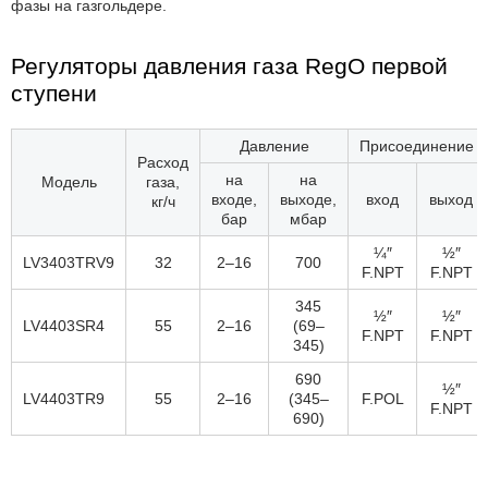
фазы на газгольдере.
Регуляторы давления газа RegO первой
ступени
Давление
Присоединение
Расход
на
на
Модель
газа,
входе,
выходе,
вход
выход
кг/ч
бар
мбар
¼″
½″
LV3403TRV9
32
2–16
700
F.NPT
F.NPT
345
½″
½″
LV4403SR4
55
2–16
(69–
F.NPT
F.NPT
345)
690
½″
LV4403TR9
55
2–16
(345–
F.POL
F.NPT
690)