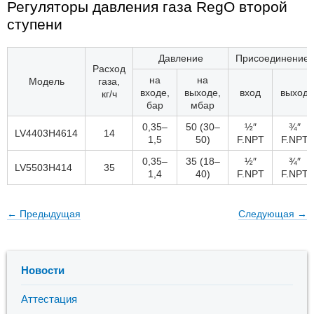
Регуляторы давления газа RegO второй
ступени
Давление
Присоединение
Расход
на
на
Модель
газа,
входе,
выходе,
вход
выход
кг/ч
бар
мбар
0,35–
50 (30–
½″
¾″
LV4403H4614
14
1,5
50)
F.NPT
F.NPT
0,35–
35 (18–
½″
¾″
LV5503H414
35
1,4
40)
F.NPT
F.NPT
← Предыдущая
Следующая
→
Новости
Аттестация