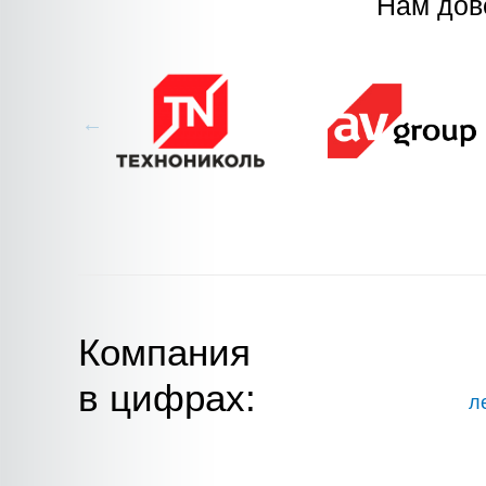
Нам дов
Компания
в цифрах:
л