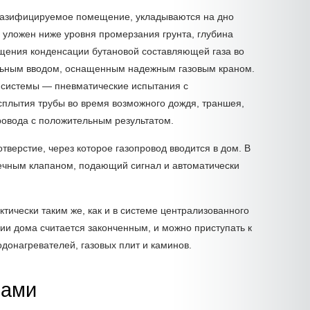
в газифицируемое помещение, укладываются на дно
л уложен ниже уровня промерзания грунта, глубина
щения конденсации бутановой составляющей газа во
ольным вводом, оснащенным надежным газовым краном.
и системы — пневматические испытания с
сплытия трубы во время возможного дождя, траншея,
ровода с положительным результатом.
верстие, через которое газопровод вводится в дом. В
ечным клапаном, подающий сигнал и автоматически
тически таким же, как и в системе централизованного
и дома считается законченным, и можно приступать к
донагревателей, газовых плит и каминов.
лами