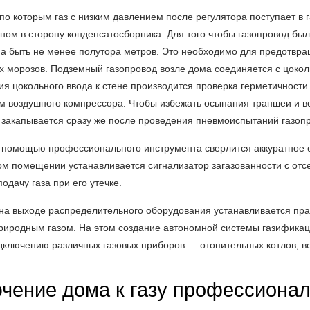
 по которым газ с низким давлением после регулятора поступает 
ном в сторону конденсатосборника. Для того чтобы газопровод бы
а быть не менее полутора метров. Это необходимо для предотвра
х морозов. Подземный газопровод возле дома соединяется с цок
ия цокольного ввода к стене производится проверка герметичност
м воздушного компрессора. Чтобы избежать осыпания траншеи и в
, закапывается сразу же после проведения пневмоиспытаний газоп
 помощью профессионального инструмента сверлится аккуратное от
м помещении устанавливается сигнализатор загазованности с отс
дачу газа при его утечке.
на выходе распределительного оборудования устанавливается прак
риродным газом. На этом создание автономной системы газификаци
дключению различных газовых приборов — отопительных котлов, во
чение дома к газу профессиона