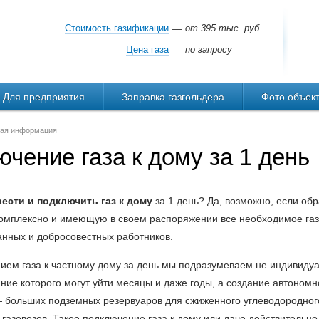
Стоимость газификации
от 395 тыс. руб.
—
Цена газа
по запросу
—
Для предприятия
Заправка газгольдера
Фото объек
ая информация
чение газа к дому за 1 день
ести и подключить газ к дому
за 1 день? Да, возможно, если о
 комплексно и имеющую в своем распоряжении все необходимое газ
нных и добросовестных работников.
ием газа к частному дому за день мы подразумеваем не индивидуа
ние которого могут уйти месяцы и даже годы, а создание автоном
— больших подземных резервуаров для сжиженного углеводородного 
газовозов. Такое подключение газа к дому или даче действительно