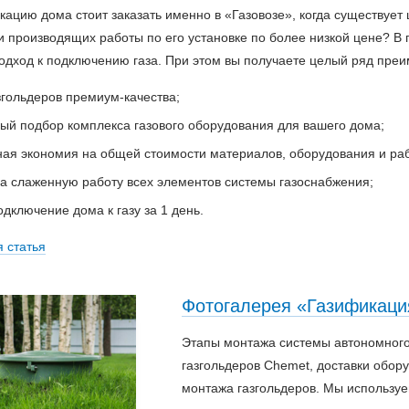
кацию дома стоит заказать именно в «Газовозе», когда существуе
и производящих работы по его установке по более низкой цене? В
одход к подключению газа. При этом вы получаете целый ряд преи
згольдеров премиум-качества;
ый подбор комплекса газового оборудования для вашего дома;
ная экономия на общей стоимости материалов, оборудования и раб
на слаженную работу всех элементов системы газоснабжения;
дключение дома к газу за 1 день.
я
статья
Фотогалерея «Газификаци
Этапы монтажа системы автономног
газгольдеров Chemet, доставки обору
монтажа газгольдеров. Мы использу