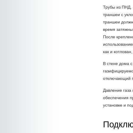
Трубы из ПНД,
траншеи с укло
траншеи должн
время затяжны
После креплен
использование
как и котлован
В стене дома с
газифицируемо
отключающий по
Давление газа 
обеспечения п
установке и по
Подклю