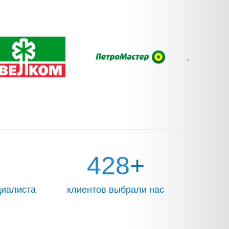
469
+
циалиста
клиентов выбрали нас