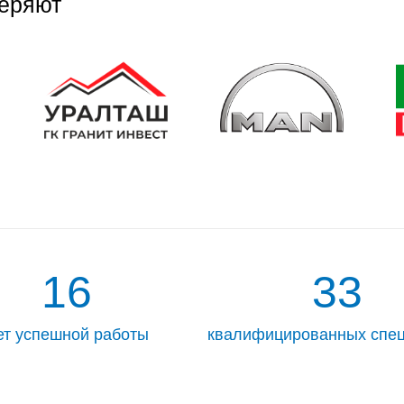
еряют
16
33
ет успешной работы
квалифицированных спе