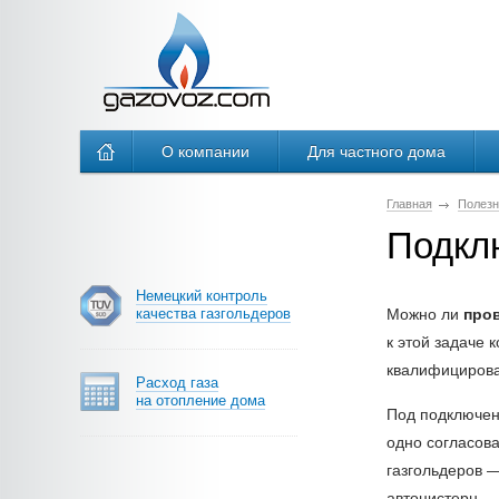
О компании
Для частного дома
Главная
Полезн
Подклю
Немецкий контроль
качества газгольдеров
Можно ли
пров
к этой задаче
квалифицирова
Расход газа
на отопление дома
Под подключен
одно согласова
газгольдеров 
автоцистерн — 