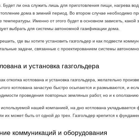
. Будет ли она служить лишь для приготовления пищи, нагрева во
отопление дома в зимний период. Во втором случае необходимо п
 температуры. Именно от этого будет в основном зависеть, какой 
едует выбрать для системы автономной газификации дома.
решить, где вы хотите установить газгольдер и как подвести комм
остальные задачи, связанные с проектированием системы автономн
лована и установка газгольдера
как откопка котлована и установка газгольдера, желательно произв
ытого котлована зачастую быстро осыпаются и размываются, и если 
одимости проведения повторных земляных работ, но и к оползанию
, используемой нашей компанией, на дно котлована укладывается 
ти их может быть от одной до трех. Газгольдер крепится к фунда
ние коммуникаций и оборудования