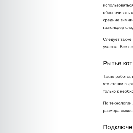
использоваться
обеспечивать 
средние зимние
газгольдер сл
Следует также 
участка. Все 
Рытье кот
Такие работы, 
что стенки выр
только к необх
По технологии
размера емкос
Подключе