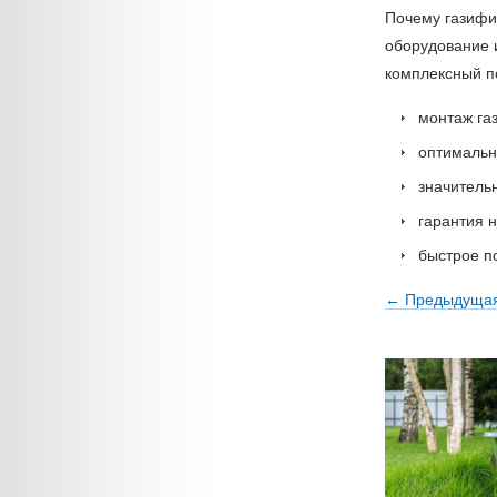
Почему газифи
оборудование 
комплексный п
монтаж га
оптимальн
значитель
гарантия 
быстрое по
← Предыдуща